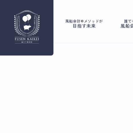
風船会計®メソッドが
誰で
目指す未来
風船